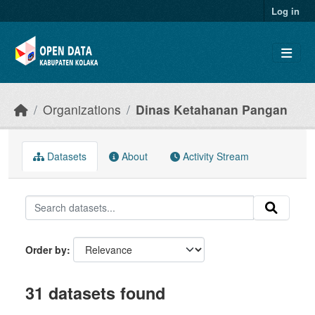
Skip to main content
Log in
Organizations
Dinas Ketahanan Pangan
Datasets
About
Activity Stream
Order by
31 datasets found