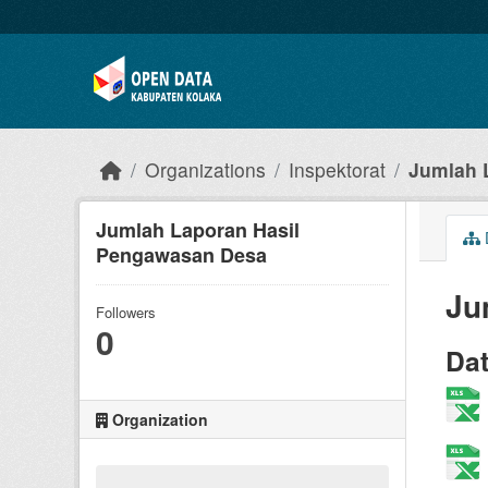
Skip to main content
Organizations
Inspektorat
Jumlah L
Jumlah Laporan Hasil
Pengawasan Desa
Ju
Followers
0
Da
Organization