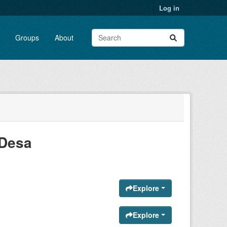
Log in
Groups
About
 Desa
Explore
Explore