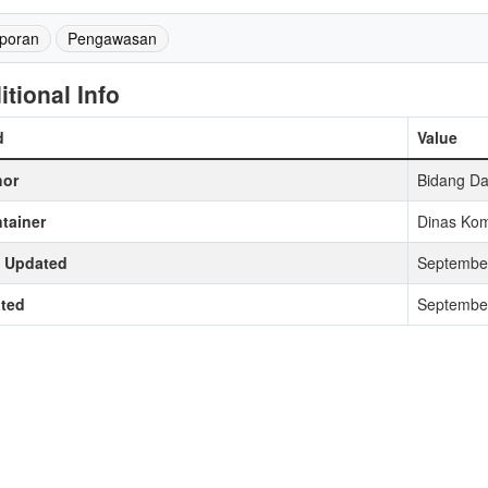
poran
Pengawasan
itional Info
d
Value
hor
Bidang Dat
tainer
Dinas Kom
t Updated
September
ted
September