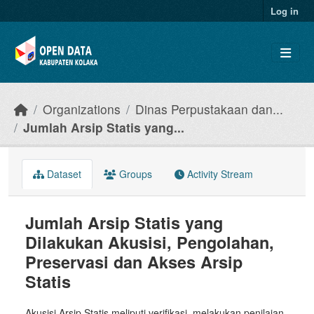
Skip to main content
Log in
Organizations
Dinas Perpustakaan dan...
Jumlah Arsip Statis yang...
Dataset
Groups
Activity Stream
Jumlah Arsip Statis yang
Dilakukan Akusisi, Pengolahan,
Preservasi dan Akses Arsip
Statis
Akusisi Arsip Statis meliputi verifikasi, melakukan penilaian