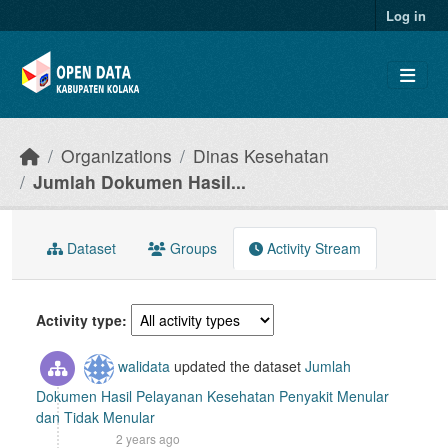
Skip to main content
Log in
Organizations
Dinas Kesehatan
Jumlah Dokumen Hasil...
Dataset
Groups
Activity Stream
Activity type
walidata
updated the dataset
Jumlah
Dokumen Hasil Pelayanan Kesehatan Penyakit Menular
dan Tidak Menular
2 years ago