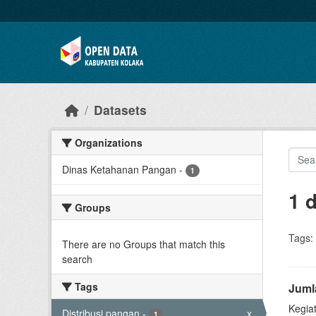
Skip to main content
Datasets
Organizations
Dinas Ketahanan Pangan
-
1
1 
Groups
Tags:
There are no Groups that match this
search
Tags
Juml
Kegia
Distribusi pangan
-
x
1