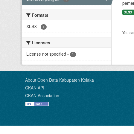
pemer
XLSX
Formats
XLSX
-
1
You can
Licenses
License not specified
-
1
About Open Data Kabupaten Kolaka
CKAN API
CKAN Association