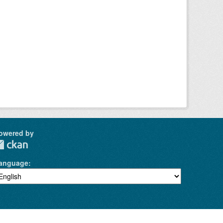
owered by
anguage