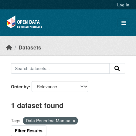
Skip to main content
Log in
Datasets
Order by
1 dataset found
Tags:
Data Penerima Manfaat
Filter Results